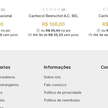
(0)
(0)
acional
Cachecol Beerschot A.C. BEL
Cach
00
R$ 106,00
R$
no pix
ou
R$ 95,40
no pix
ou
00
sem juros
Até
3x
de
R$ 35,33
sem juros
Até
3x
d
orias
Informações
Co
rasileiros
Sobre nós
strangeiros
Fale conosco
es
Política de privacidade
óis
Política de reembolso
os