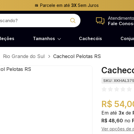
Parcele em até
3X
Sem Juros
Atendiment
Fale Conos
leções
Tamanhos
Cachecóis
Conju
Rio Grande do Sul
Cachecol Pelotas RS
Cacheco
SKU: XKHAL37
R$ 54,0
Em até
3x
de
R$ 48,60
no
Ver opções de 