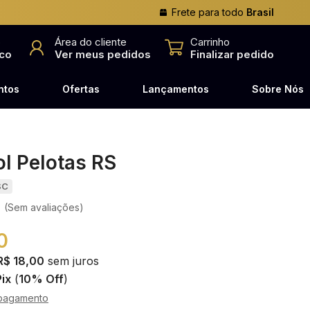
Frete para todo
Brasil
o
Área do cliente
Carrinho
co
Ver meus pedidos
Finalizar pedido
ntos
Ofertas
Lançamentos
Sobre Nós
l Pelotas RS
SC
(Sem avaliações)
0
R$ 18,00
sem juros
Pix
(
10% Off
)
pagamento