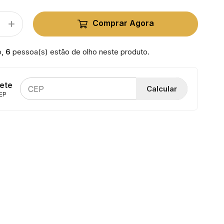
Comprar Agora
o,
6
pessoa(s) estão de olho neste produto.
rete
Calcular
EP