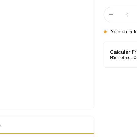
No moment
Calcular F
Não sei meu C
o