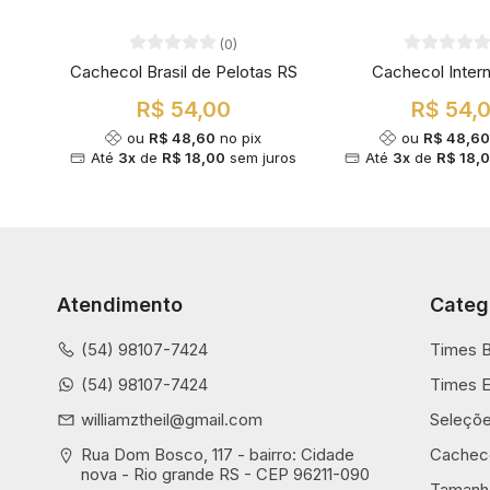
(0)
Cachecol Brasil de Pelotas RS
Cachecol Intern
R$ 54,00
R$ 54,
ou
R$ 48,60
no pix
ou
R$ 48,60
Até
3x
de
R$ 18,00
sem juros
Até
3x
de
R$ 18,
Atendimento
Categ
(54) 98107-7424
Times B
(54) 98107-7424
Times E
williamztheil@gmail.com
Seleçõ
Rua Dom Bosco, 117 - bairro: Cidade 
Cachec
nova - Rio grande RS - CEP 96211-090
Tamanh