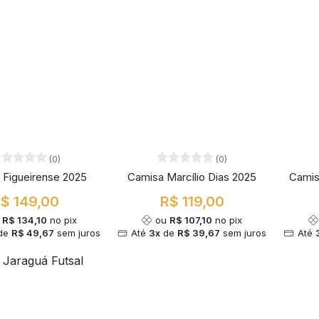
(0)
(0)
 Figueirense 2025
Camisa Marcílio Dias 2025
Camis
$ 149,00
R$ 119,00
u
R$ 134,10
no pix
ou
R$ 107,10
no pix
de
R$ 49,67
sem juros
Até
3x
de
R$ 39,67
sem juros
Até