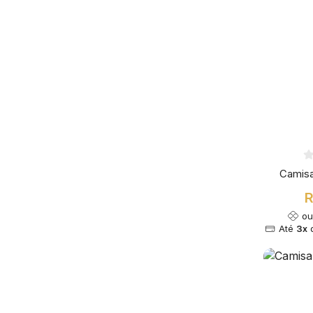
Camisa
R
o
Até
3x