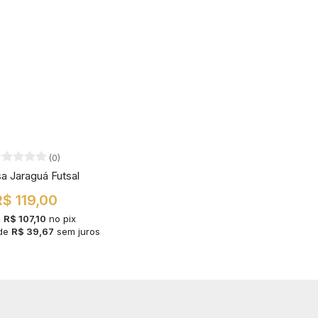
(0)
a Jaraguá Futsal
R$ 119,00
u
R$ 107,10
no pix
de
R$ 39,67
sem juros