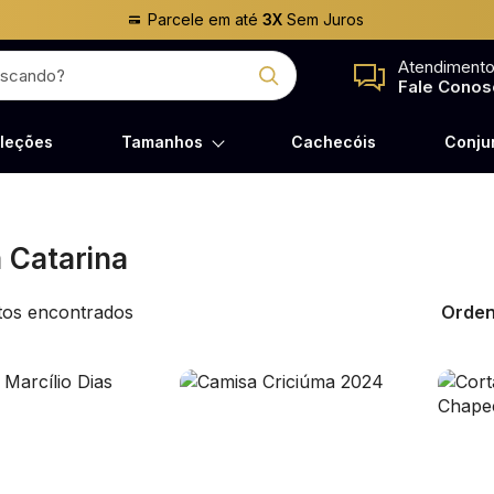
Parcele em até
3X
Sem Juros
Atendiment
Fale Conos
leções
Tamanhos
Cachecóis
Conju
 Catarina
os encontrados
Orden