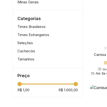
Minas Gerais
Norte/Nordeste
Centro-Oeste
Categorias
Espírito Santo
Times Brasileiros
Times Estrangeiros
Seleções
Cachecóis
Camisa 
Tamanhos
R
o
Até
3x
Preço
R$ 1,00
R$ 1.000,00