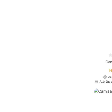
Cam
R
o
Até
3x