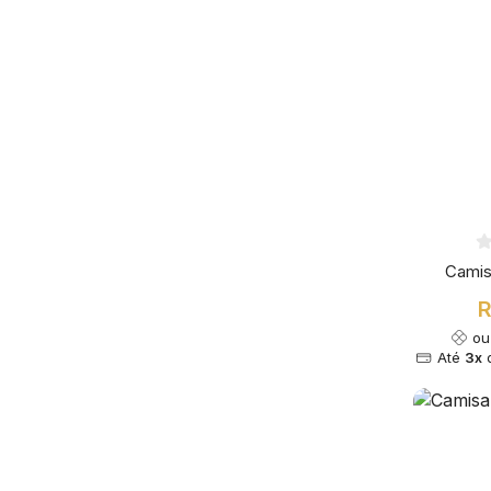
Camis
R
o
Até
3x