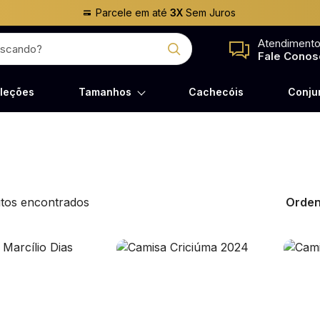
Parcele em até
3X
Sem Juros
Atendiment
Fale Conos
leções
Tamanhos
Cachecóis
Conju
tos encontrados
Orden