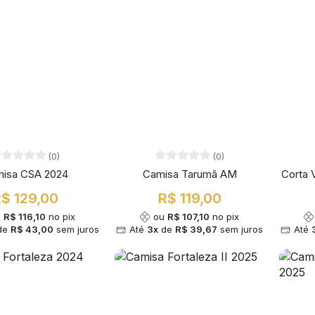
(0)
(0)
isa CSA 2024
Camisa Tarumã AM
Corta 
$ 129,00
R$ 119,00
u
R$ 116,10
no pix
ou
R$ 107,10
no pix
de
R$ 43,00
sem juros
Até
3x
de
R$ 39,67
sem juros
Até