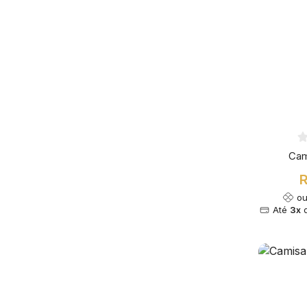
Cam
R
o
Até
3x