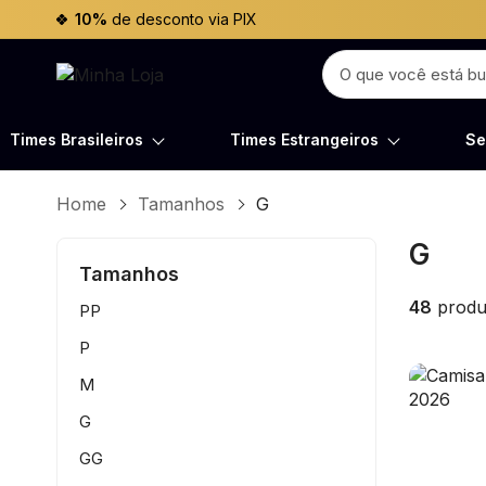
10%
de desconto via PIX
Times Brasileiros
Times Estrangeiros
Se
Home
Tamanhos
G
G
Tamanhos
48
produ
PP
P
M
G
GG