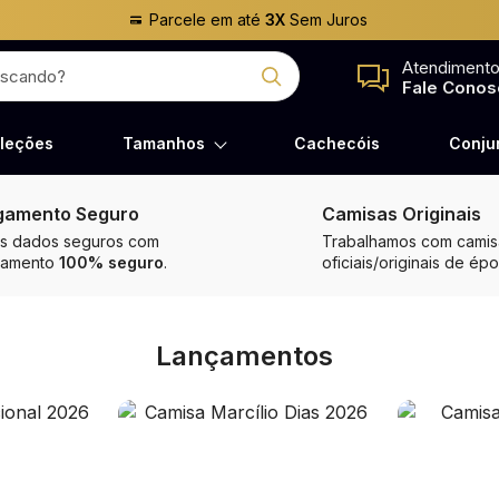
Parcele em até
3X
Sem Juros
Atendiment
Fale Conos
leções
Tamanhos
Cachecóis
Conju
gamento Seguro
Camisas Originais
s dados seguros com
Trabalhamos com camisa
gamento
100% seguro
.
oficiais/originais de épo
Lançamentos