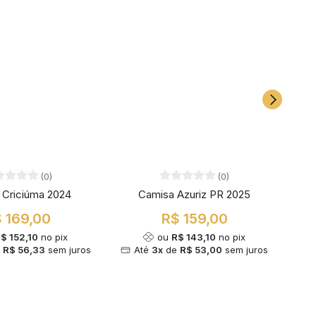
(0)
(0)
 Criciúma 2024
Camisa Azuriz PR 2025
C
 169,00
R$ 159,00
$ 152,10
no pix
ou
R$ 143,10
no pix
e
R$ 56,33
sem juros
Até
3x
de
R$ 53,00
sem juros