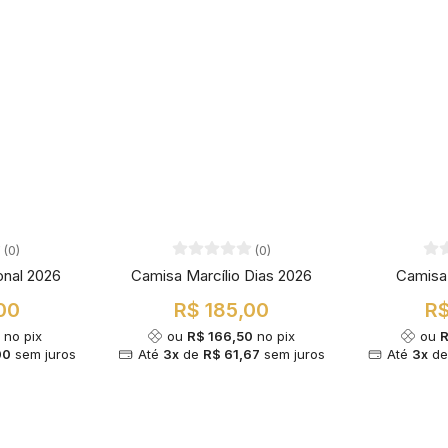
(0)
(0)
onal 2026
Camisa Marcílio Dias 2026
Camisa
00
R$ 185,00
R$
0
no pix
ou
R$ 166,50
no pix
ou
R
00
sem juros
Até
3x
de
R$ 61,67
sem juros
Até
3x
d