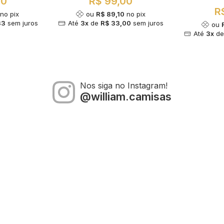
00
R$ 99,00
R
no pix
ou
R$ 89,10
no pix
33
sem juros
Até
3x
de
R$ 33,00
sem juros
ou
Até
3x
d
Nos siga no Instagram!
@william.camisas