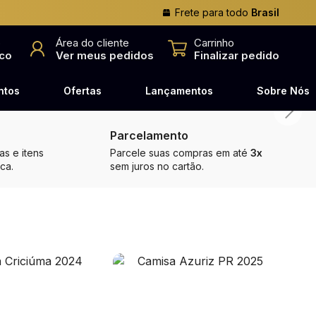
Frete para todo
Brasil
o
Área do cliente
Carrinho
co
Ver meus pedidos
Finalizar pedido
ntos
Ofertas
Lançamentos
Sobre Nós
Parcelamento
s e itens
Parcele suas compras em até
3x
ca.
sem juros no cartão.