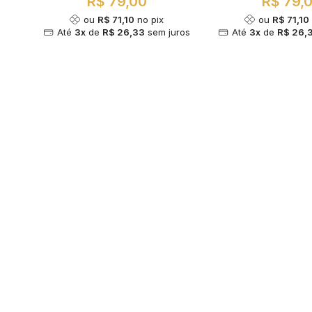
R$ 79,00
R$ 79,
ou
R$ 71,10
no pix
ou
R$ 71,10
Até
3x
de
R$ 26,33
sem juros
Até
3x
de
R$ 26,