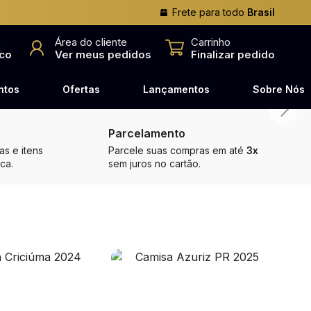
Frete para todo
Brasil
o
Área do cliente
Carrinho
co
Ver meus pedidos
Finalizar pedido
ntos
Ofertas
Lançamentos
Sobre Nós
Parcelamento
s e itens
Parcele suas compras em até
3x
ca.
sem juros no cartão.