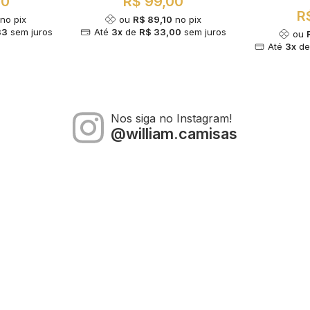
00
R$ 99,00
R
no pix
ou
R$ 89,10
no pix
33
sem juros
Até
3x
de
R$ 33,00
sem juros
ou
Até
3x
d
Nos siga no Instagram!
@william.camisas