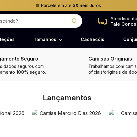
Parcele em até
3X
Sem Juros
Atendiment
Fale Conos
leções
Tamanhos
Cachecóis
Conju
gamento Seguro
Camisas Originais
s dados seguros com
Trabalhamos com camisa
gamento
100% seguro
.
oficiais/originais de épo
Lançamentos