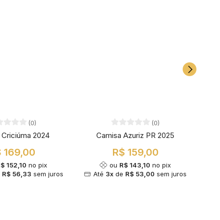
(0)
(0)
 Criciúma 2024
Camisa Azuriz PR 2025
C
 169,00
R$ 159,00
$ 152,10
no pix
ou
R$ 143,10
no pix
e
R$ 56,33
sem juros
Até
3x
de
R$ 53,00
sem juros