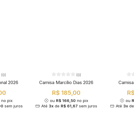
(0)
(0)
onal 2026
Camisa Marcílio Dias 2026
Camisa
00
R$ 185,00
R$
0
no pix
ou
R$ 166,50
no pix
ou
R
00
sem juros
Até
3x
de
R$ 61,67
sem juros
Até
3x
d