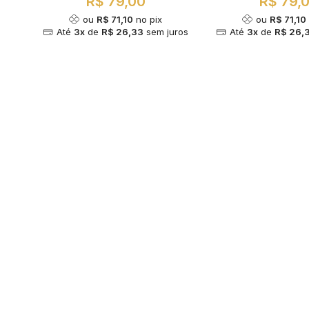
R$ 79,00
R$ 79,
ou
R$ 71,10
no pix
ou
R$ 71,10
Até
3x
de
R$ 26,33
sem juros
Até
3x
de
R$ 26,