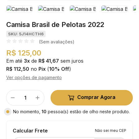
Camisa Brasil de Pelotas 2022
SKU: 5J14HCTH6
(Sem avaliações)
R$ 125,00
Em até
3x
de
R$ 41,67
sem juros
R$ 112,50
no
Pix
(
10% Off
)
Ver opções de pagamento
Comprar Agora
No momento,
10
pessoa(s) estão de olho neste produto.
Calcular Frete
Não sei meu CEP