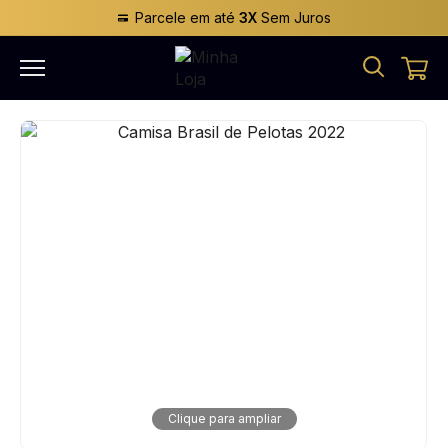
Parcele em até
3X
Sem Juros
Clique para ampliar