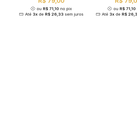
R$ 79,00
R$ 79,
ou
R$ 71,10
no pix
ou
R$ 71,10
Até
3x
de
R$ 26,33
sem juros
Até
3x
de
R$ 26,