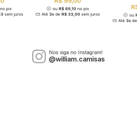
00
R$ 99,00
R
no pix
ou
R$ 89,10
no pix
33
sem juros
Até
3x
de
R$ 33,00
sem juros
ou
Até
3x
d
Nos siga no Instagram!
@william.camisas