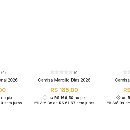
(0)
(0)
onal 2026
Camisa Marcílio Dias 2026
Camisa
00
R$ 185,00
R$
0
no pix
ou
R$ 166,50
no pix
ou
R
00
sem juros
Até
3x
de
R$ 61,67
sem juros
Até
3x
d