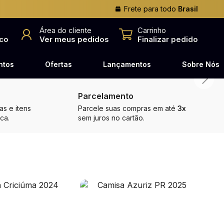
Frete para todo
Brasil
o
Área do cliente
Carrinho
co
Ver meus pedidos
Finalizar pedido
ntos
Ofertas
Lançamentos
Sobre Nós
Parcelamento
s e itens
Parcele suas compras em até
3x
ca.
sem juros no cartão.