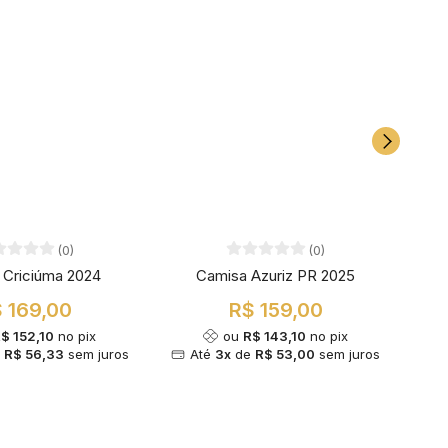
(0)
(0)
 Criciúma 2024
Camisa Azuriz PR 2025
C
 169,00
R$ 159,00
$ 152,10
no pix
ou
R$ 143,10
no pix
e
R$ 56,33
sem juros
Até
3x
de
R$ 53,00
sem juros