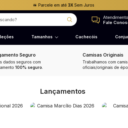
Parcele em até
3X
Sem Juros
Atendiment
Fale Conos
leções
Tamanhos
Cachecóis
Conju
gamento Seguro
Camisas Originais
s dados seguros com
Trabalhamos com camisa
gamento
100% seguro
.
oficiais/originais de épo
Lançamentos