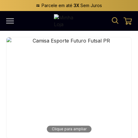
Parcele em até
3X
Sem Juros
Clique para ampliar