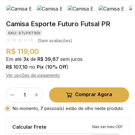
Camisa Esporte Futuro Futsal PR
SKU: X7LPXT9DI
(Sem avaliações)
R$ 119,00
Em até
3x
de
R$ 39,67
sem juros
R$ 107,10
no
Pix
(
10% Off
)
Ver opções de pagamento
Comprar Agora
No momento,
7
pessoa(s) estão de olho neste produto.
Calcular Frete
Não sei meu CEP