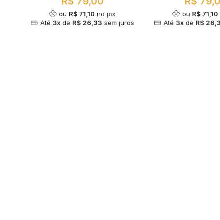
R$ 79,00
R$ 79,
ou
R$ 71,10
no pix
ou
R$ 71,10
Até
3x
de
R$ 26,33
sem juros
Até
3x
de
R$ 26,