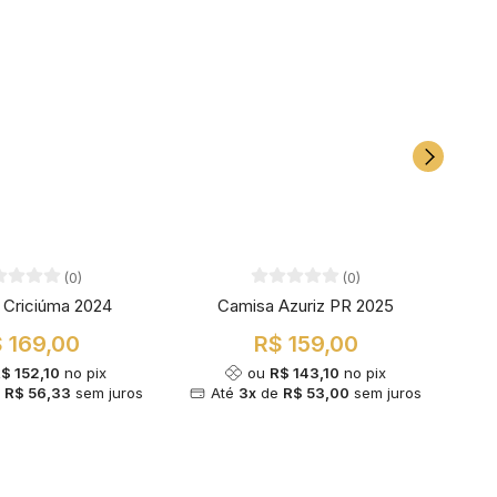
(0)
(0)
 Criciúma 2024
Camisa Azuriz PR 2025
C
 169,00
R$ 159,00
$ 152,10
no pix
ou
R$ 143,10
no pix
e
R$ 56,33
sem juros
Até
3x
de
R$ 53,00
sem juros