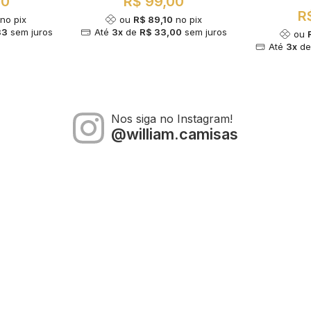
00
R$ 99,00
R
no pix
ou
R$ 89,10
no pix
33
sem juros
Até
3x
de
R$ 33,00
sem juros
ou
Até
3x
d
Nos siga no Instagram!
@william.camisas