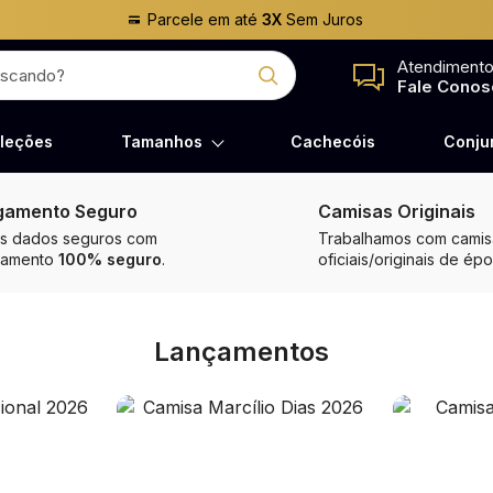
Parcele em até
3X
Sem Juros
Atendiment
Fale Conos
leções
Tamanhos
Cachecóis
Conju
gamento Seguro
Camisas Originais
s dados seguros com
Trabalhamos com camisa
gamento
100% seguro
.
oficiais/originais de épo
Lançamentos