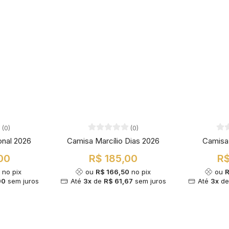
(0)
(0)
onal 2026
Camisa Marcílio Dias 2026
Camisa
00
R$ 185,00
R$
0
no pix
ou
R$ 166,50
no pix
ou
R
00
sem juros
Até
3x
de
R$ 61,67
sem juros
Até
3x
d