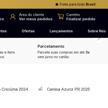
Frete para todo
Brasil
o
Área do cliente
Carrinho
co
Ver meus pedidos
Finalizar pedido
ntos
Ofertas
Lançamentos
Sobre Nós
Parcelamento
s e itens
Parcele suas compras em até
3x
ca.
sem juros no cartão.