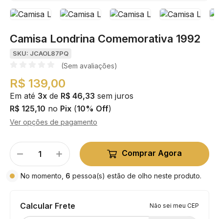
Camisa Londrina Comemorativa 1992
SKU: JCAOL87PQ
(Sem avaliações)
R$ 139,00
Em até
3x
de
R$ 46,33
sem juros
R$ 125,10
no
Pix
(
10% Off
)
Ver opções de pagamento
Comprar Agora
No momento,
6
pessoa(s) estão de olho neste produto.
Calcular Frete
Não sei meu CEP