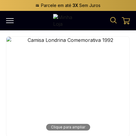
Parcele em até
3X
Sem Juros
Clique para ampliar