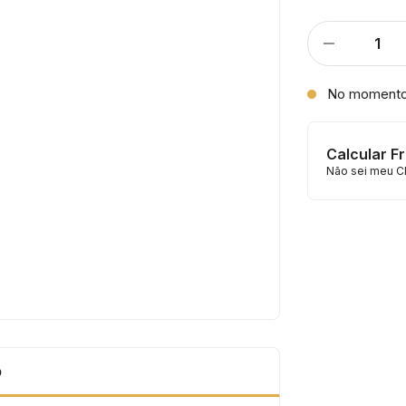
No moment
Calcular F
Não sei meu C
o