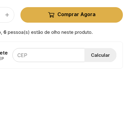
Comprar Agora
o,
6
pessoa(s) estão de olho neste produto.
rete
Calcular
EP