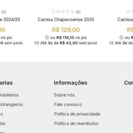
(0)
(0)
se 2024/25
Camisa Chapecoense 2025
Camisa 
00
R$ 129,00
R$
no pix
ou
R$ 116,10
no pix
ou
R
00
sem juros
Até
3x
de
R$ 43,00
sem juros
Até
3x
d
orias
Informações
Co
rasileiros
Sobre nós
strangeiros
Fale conosco
es
Política de privacidade
óis
Política de reembolso
os