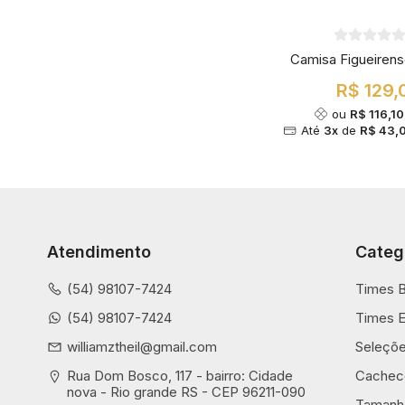
Camisa Figueiren
R$ 129,
ou
R$ 116,10
Até
3x
de
R$ 43,
Atendimento
Categ
(54) 98107-7424
Times B
(54) 98107-7424
Times E
williamztheil@gmail.com
Seleçõ
Rua Dom Bosco, 117 - bairro: Cidade 
Cachec
nova - Rio grande RS - CEP 96211-090
Tamanh