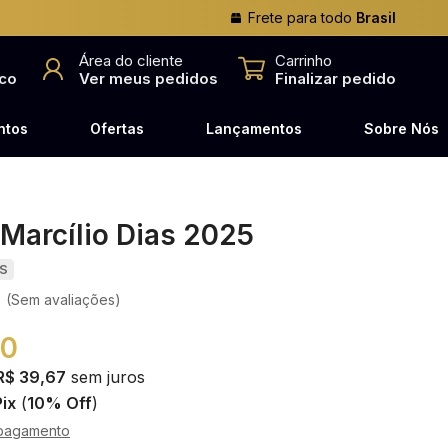
Frete para todo
Brasil
o
Área do cliente
Carrinho
co
Ver meus pedidos
Finalizar pedido
ntos
Ofertas
Lançamentos
Sobre Nós
Marcílio Dias 2025
KS
(Sem avaliações)
00
R$ 39,67
sem juros
Pix
(
10% Off
)
pagamento