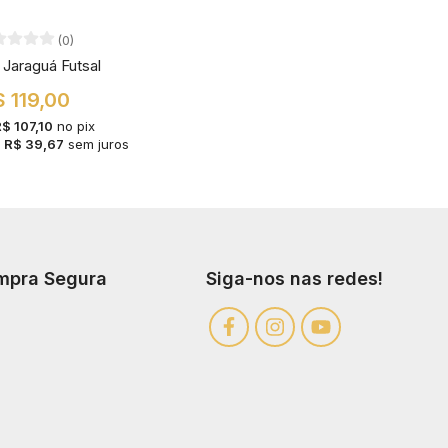
(0)
Jaraguá Futsal
 119,00
$ 107,10
no pix
e
R$ 39,67
sem juros
mpra Segura
Siga-nos nas redes!