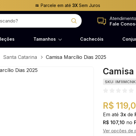
Parcele em até
3X
Sem Juros
Atendiment
Fale Conos
leções
Tamanhos
Cachecóis
Conju
Santa Catarina
Camisa Marcílio Dias 2025
Camisa 
SKU: IM1IMCN
R$ 119,
Em até
3x
de
R$ 107,10
no
Ver opções de 