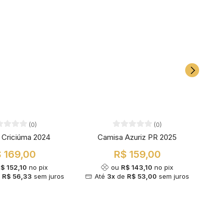
(0)
(0)
 Criciúma 2024
Camisa Azuriz PR 2025
C
 169,00
R$ 159,00
$ 152,10
no pix
ou
R$ 143,10
no pix
e
R$ 56,33
sem juros
Até
3x
de
R$ 53,00
sem juros