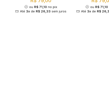
R$ 79,00
R$ 79,
ou
R$ 71,10
no pix
ou
R$ 71,10
Até
3x
de
R$ 26,33
sem juros
Até
3x
de
R$ 26,