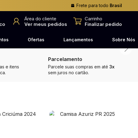
Frete para todo
Brasil
o
Área do cliente
Carrinho
co
Ver meus pedidos
Finalizar pedido
ntos
Ofertas
Lançamentos
Sobre Nós
Parcelamento
s e itens
Parcele suas compras em até
3x
ca.
sem juros no cartão.