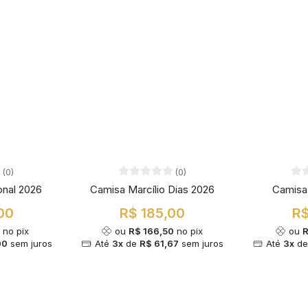
(0)
(0)
onal 2026
Camisa Marcílio Dias 2026
Camisa
00
R$ 185,00
R$
0
no pix
ou
R$ 166,50
no pix
ou
R
00
sem juros
Até
3x
de
R$ 61,67
sem juros
Até
3x
d