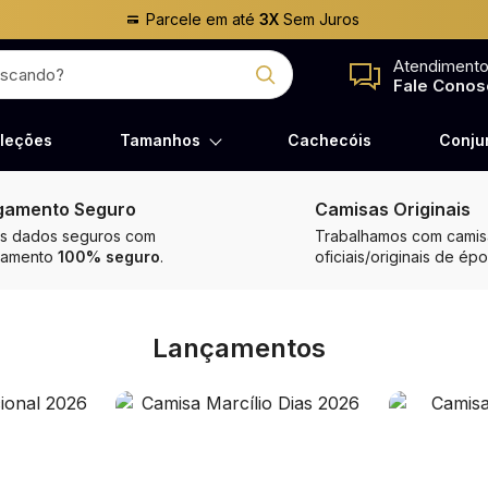
Parcele em até
3X
Sem Juros
Atendiment
Fale Conos
leções
Tamanhos
Cachecóis
Conju
gamento Seguro
Camisas Originais
s dados seguros com
Trabalhamos com camisa
gamento
100% seguro
.
oficiais/originais de épo
Lançamentos