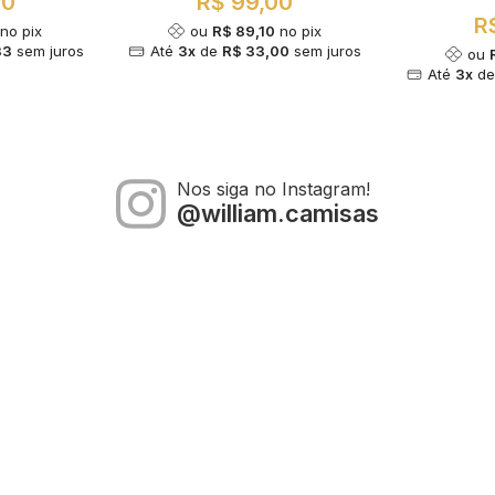
00
R$ 99,00
R
no pix
ou
R$ 89,10
no pix
33
sem juros
Até
3x
de
R$ 33,00
sem juros
ou
Até
3x
d
Nos siga no Instagram!
@william.camisas