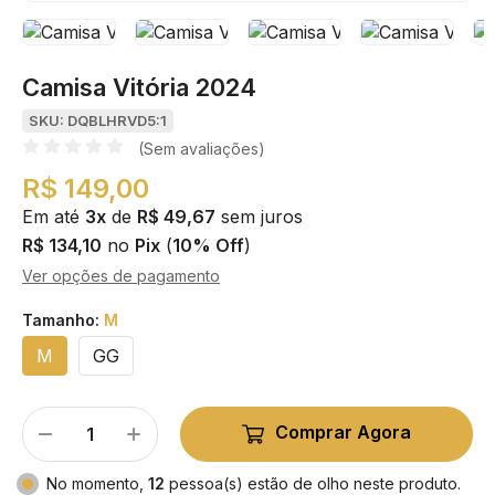
Camisa Vitória 2024
SKU: DQBLHRVD5:1
(Sem avaliações)
R$ 149,00
Em até
3x
de
R$ 49,67
sem juros
R$ 134,10
no
Pix
(
10% Off
)
Ver opções de pagamento
Tamanho:
M
M
GG
Comprar Agora
No momento,
12
pessoa(s) estão de olho neste produto.