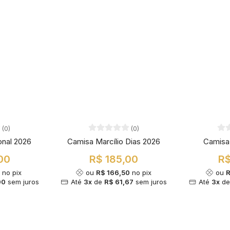
(0)
(0)
onal 2026
Camisa Marcílio Dias 2026
Camisa
00
R$ 185,00
R$
0
no pix
ou
R$ 166,50
no pix
ou
R
00
sem juros
Até
3x
de
R$ 61,67
sem juros
Até
3x
d