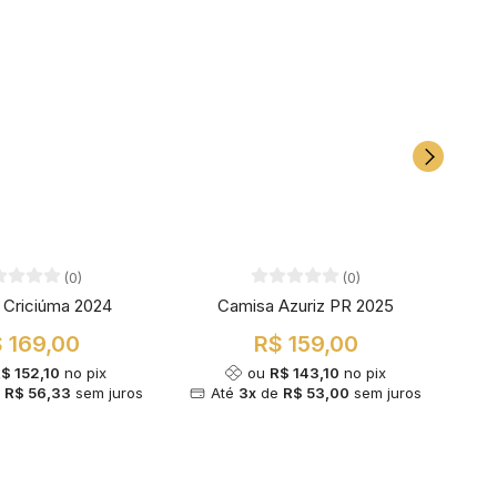
(0)
(0)
 Criciúma 2024
Camisa Azuriz PR 2025
C
 169,00
R$ 159,00
$ 152,10
no pix
ou
R$ 143,10
no pix
e
R$ 56,33
sem juros
Até
3x
de
R$ 53,00
sem juros