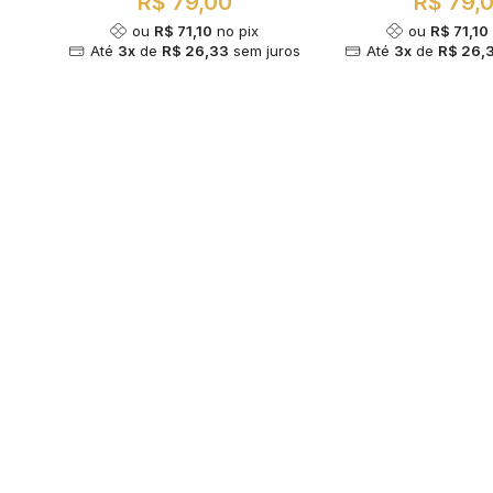
R$ 79,00
R$ 79,
ou
R$ 71,10
no pix
ou
R$ 71,10
Até
3x
de
R$ 26,33
sem juros
Até
3x
de
R$ 26,