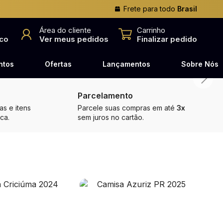
Frete para todo
Brasil
o
Área do cliente
Carrinho
co
Ver meus pedidos
Finalizar pedido
ntos
Ofertas
Lançamentos
Sobre Nós
Parcelamento
s e itens
Parcele suas compras em até
3x
ca.
sem juros no cartão.