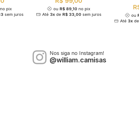
00
R$ 99,00
R
no pix
ou
R$ 89,10
no pix
33
sem juros
Até
3x
de
R$ 33,00
sem juros
ou
Até
3x
d
Nos siga no Instagram!
@william.camisas