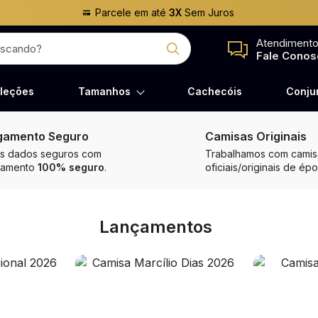
Parcele em até
3X
Sem Juros
Atendiment
Fale Conos
leções
Tamanhos
Cachecóis
Conju
gamento Seguro
Camisas Originais
s dados seguros com
Trabalhamos com camisa
gamento
100% seguro
.
oficiais/originais de épo
Lançamentos