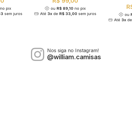
00
R$ 99,00
R
no pix
ou
R$ 89,10
no pix
33
sem juros
Até
3x
de
R$ 33,00
sem juros
ou
Até
3x
d
Nos siga no Instagram!
@william.camisas