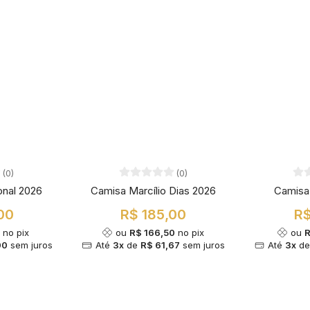
(0)
(0)
onal 2026
Camisa Marcílio Dias 2026
Camisa
00
R$ 185,00
R$
0
no pix
ou
R$ 166,50
no pix
ou
R
00
sem juros
Até
3x
de
R$ 61,67
sem juros
Até
3x
d