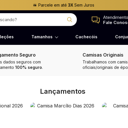
Parcele em até
3X
Sem Juros
Atendiment
Fale Conos
leções
Tamanhos
Cachecóis
Conju
gamento Seguro
Camisas Originais
s dados seguros com
Trabalhamos com camisa
gamento
100% seguro
.
oficiais/originais de épo
Lançamentos