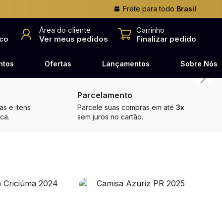
Frete para todo
Brasil
o
Área do cliente
Carrinho
co
Ver meus pedidos
Finalizar pedido
ntos
Ofertas
Lançamentos
Sobre Nós
Parcelamento
s e itens
Parcele suas compras em até
3x
ca.
sem juros no cartão.