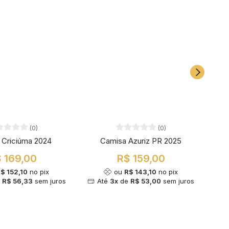
(0)
(0)
 Criciúma 2024
Camisa Azuriz PR 2025
C
 169,00
R$ 159,00
$ 152,10
no pix
ou
R$ 143,10
no pix
e
R$ 56,33
sem juros
Até
3x
de
R$ 53,00
sem juros