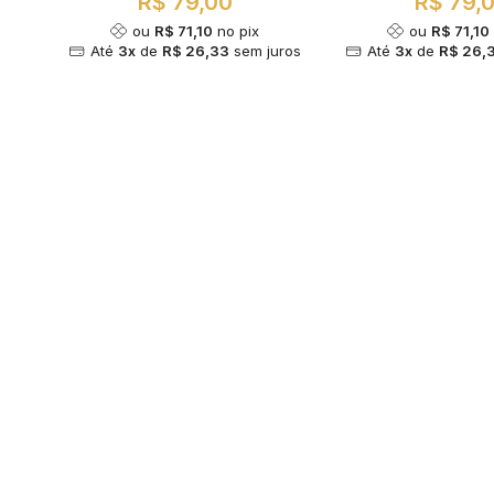
R$ 79,00
R$ 79,
ou
R$ 71,10
no pix
ou
R$ 71,10
Até
3x
de
R$ 26,33
sem juros
Até
3x
de
R$ 26,