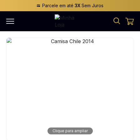
Parcele em até
3X
Sem Juros
Clique para ampliar