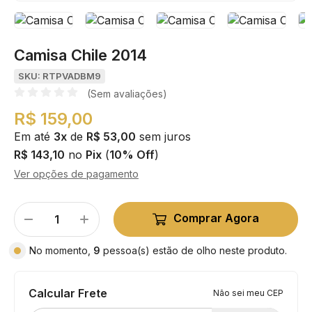
Camisa Chile 2014
SKU: RTPVADBM9
(Sem avaliações)
R$ 159,00
Em até
3x
de
R$ 53,00
sem juros
R$ 143,10
no
Pix
(
10% Off
)
Ver opções de pagamento
Comprar Agora
No momento,
9
pessoa(s) estão de olho neste produto.
Calcular Frete
Não sei meu CEP