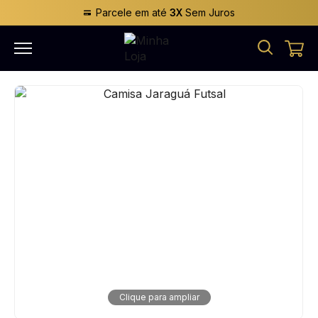
Parcele em até
3X
Sem Juros
Clique para ampliar