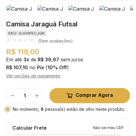
Camisa Jaraguá Futsal
SKU: GJHWSCJQK
(Sem avaliações)
R$ 119,00
Em até
3x
de
R$ 39,67
sem juros
R$ 107,10
no
Pix
(
10% Off
)
Ver opções de pagamento
Comprar Agora
No momento,
8
pessoa(s) estão de olho neste produto.
Calcular Frete
Não sei meu CEP