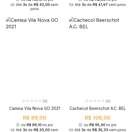
Até
3x
de
R$ 43,00
sem
Até
3x
de
R$ 41,67
sem juros
juros
(0)
(0)
Camisa Vila Nova GO 2021
Cachecol Beerschot A.C. BEL
R$ 99,00
R$ 106,00
ou
R$ 89,10
no pix
ou
R$ 95,40
no pix
Até
3x
de
R$ 33,00
sem
Até
3x
de
R$ 35,33
sem juros