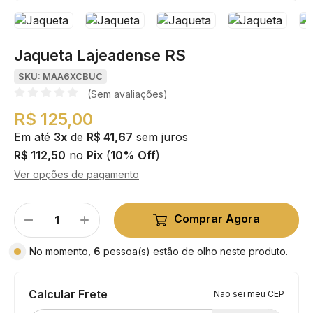
Jaqueta Lajeadense RS
SKU: MAA6XCBUC
(Sem avaliações)
R$ 125,00
Em até
3x
de
R$ 41,67
sem juros
R$ 112,50
no
Pix
(
10% Off
)
Ver opções de pagamento
Comprar Agora
No momento,
6
pessoa(s) estão de olho neste produto.
Calcular Frete
Não sei meu CEP