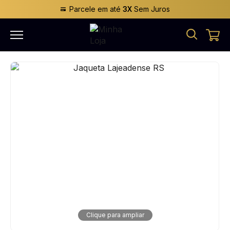
Parcele em até
3X
Sem Juros
Clique para ampliar